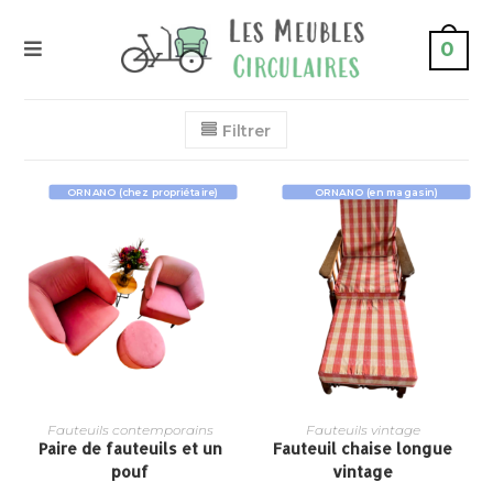
0
Filtrer
ORNANO (chez propriétaire)
ORNANO (en magasin)
Fauteuils contemporains
Fauteuils vintage
Paire de fauteuils et un
Fauteuil chaise longue
pouf
vintage