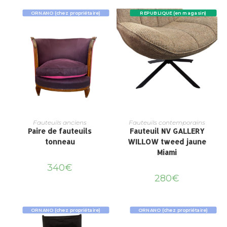
ORNANO (chez propriétaire)
REPUBLIQUE (en magasin)
Fauteuils anciens
Fauteuils contemporains
Paire de fauteuils
Fauteuil NV GALLERY
tonneau
WILLOW tweed jaune
Miami
340
€
280
€
ORNANO (chez propriétaire)
ORNANO (chez propriétaire)