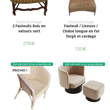
Fauteuils vintage
Fauteuils vintage
2 Fauteuils Bois en
Fauteuil / Liseuse /
velours vert
Chaise longue en fer
forgé et cordage
270
€
130
€
REPUBLIQUE (chez propriétaire)
REPUBLIQUE (chez propriétaire)
PROMO !