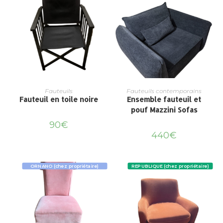
Fauteuils
Fauteuils contemporains
Fauteuil en toile noire
Ensemble fauteuil et
pouf Mazzini Sofas
90
€
440
€
ORNANO (chez propriétaire)
REPUBLIQUE (chez propriétaire)