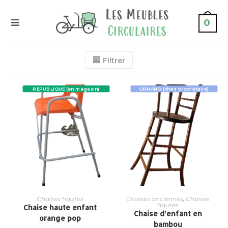
0
Filtrer
REPUBLIQUE (en magasin)
ORNANO (chez propriétaire)
Chaises hautes
Chaises anciennes
,
Chaises
hautes
Chaise haute enfant
Chaise d’enfant en
orange pop
bambou