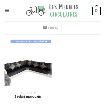
0
Filtrer
ORNANO (chez propriétaire)
Non classé
Sedari marocain