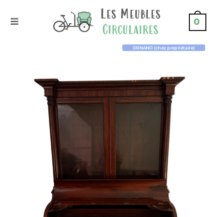
0
ORNANO (chez propriétaire)