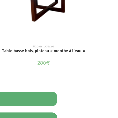
Tables basses
Table basse bois, plateau « menthe à l’eau »
Tabl
280
€