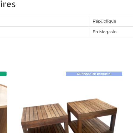
ires
République
En Magasin
ORNANO (en magasin)