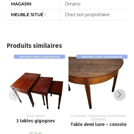
MAGASIN
Ornano
MEUBLE SITUÉ :
Chez son propriétaire
Produits similaires
ORNANO (chez propriétaire)
ORNANO (chez propriétaire)
Guéridons
Consoles
,
Dessertes
,
Guéridons
,
Sellettes
3 tables gigognes
Table demi lune – console