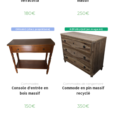
terracotta
massif
180
€
250
€
ORNANO (chez propriétaire)
REPUBLIQUE (en magasin)
Commodes
Commodes de rangement
Console d’entrée en
Commode en pin massif
bois massif
recyclé
150
€
350
€