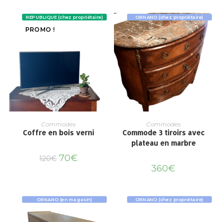
REPUBLIQUE (chez propriétaire)
ORNANO (chez propriétaire)
PROMO !
Commodes
Commodes
Coffre en bois verni
Commode 3 tiroirs avec
plateau en marbre
70
€
120
€
360
€
ORNANO (en magasin)
ORNANO (chez propriétaire)