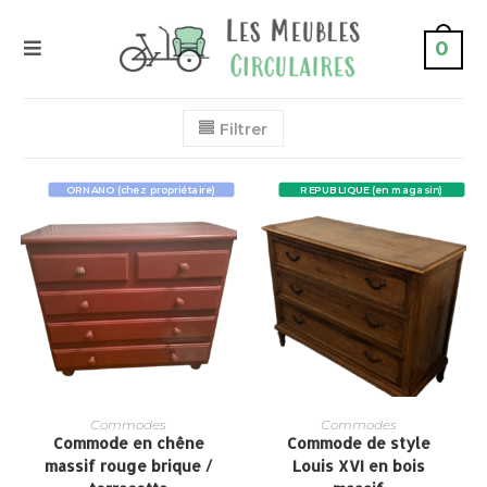
0
Filtrer
ORNANO (chez propriétaire)
REPUBLIQUE (en magasin)
Commodes
Commodes
Commode en chêne
Commode de style
massif rouge brique /
Louis XVI en bois