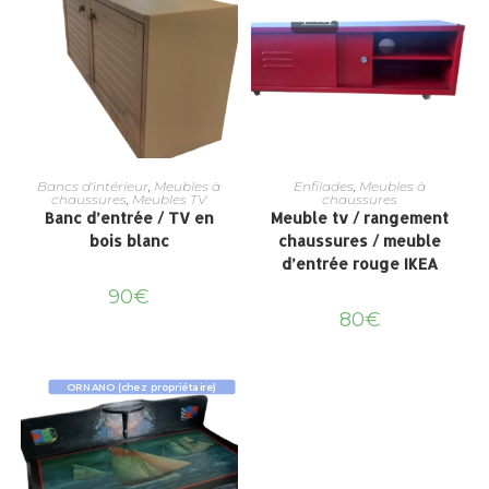
Bancs d'intérieur
,
Meubles à
Enfilades
,
Meubles à
chaussures
,
Meubles TV
chaussures
Banc d’entrée / TV en
Meuble tv / rangement
bois blanc
chaussures / meuble
d’entrée rouge IKEA
90
€
80
€
ORNANO (chez propriétaire)