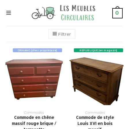
0
Filtrer
ORNANO (chez propriétaire)
REPUBLIQUE (en magasin)
Commodes
Commodes
Commode en chêne
Commode de style
massif rouge brique /
Louis XVI en bois