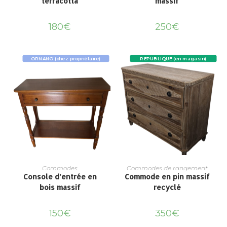
terracotta
massif
180
€
250
€
ORNANO (chez propriétaire)
REPUBLIQUE (en magasin)
Commodes
Commodes de rangement
Console d’entrée en
Commode en pin massif
bois massif
recyclé
150
€
350
€