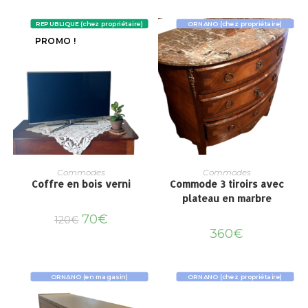
REPUBLIQUE (chez propriétaire)
ORNANO (chez propriétaire)
PROMO !
Commodes
Commodes
Coffre en bois verni
Commode 3 tiroirs avec
plateau en marbre
70
€
120
€
360
€
ORNANO (en magasin)
ORNANO (chez propriétaire)