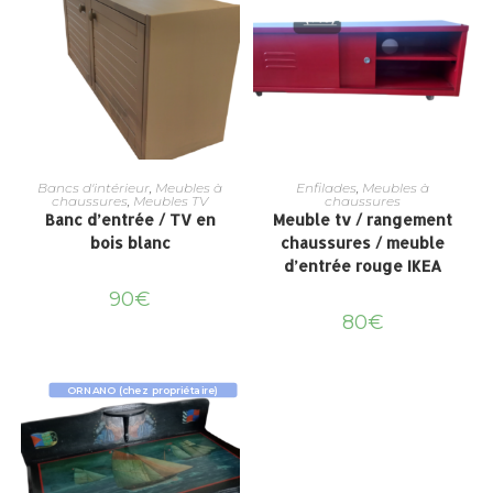
Bancs d'intérieur
,
Meubles à
Enfilades
,
Meubles à
chaussures
,
Meubles TV
chaussures
Banc d’entrée / TV en
Meuble tv / rangement
bois blanc
chaussures / meuble
d’entrée rouge IKEA
90
€
80
€
ORNANO (chez propriétaire)