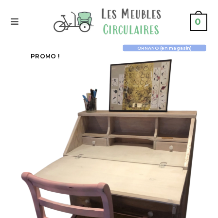
0
ORNANO (en magasin)
PROMO !