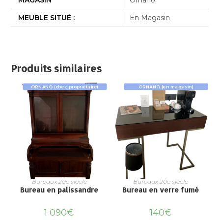
MEUBLE SITUÉ :
En Magasin
Produits similaires
ORNANO (chez propriétaire)
ORNANO (en magasin)
Bureaux 20e siècle
Bureaux 20e siècle
Bureau en palissandre
Bureau en verre fumé
1 090
€
140
€